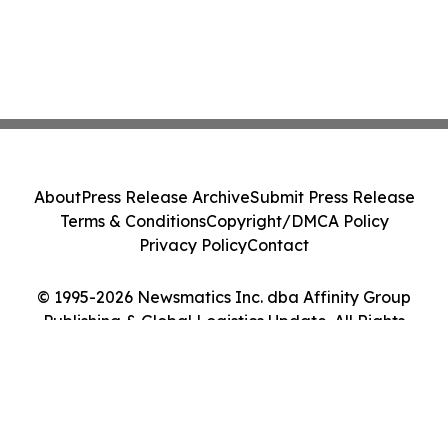
About
Press Release Archive
Submit Press Release
Terms & Conditions
Copyright/DMCA Policy
Privacy Policy
Contact
© 1995-2026 Newsmatics Inc. dba Affinity Group
Publishing & Global Logistics Update. All Rights
Reserved.
Cookie Settings / Your Privacy Choices